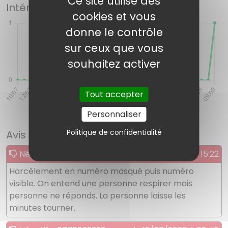
Ce site utilise des
Intérêts pour ce numéro
cookies et vous
donne le contrôle
sur ceux que vous
souhaitez activer
Tout accepter
Personnaliser
Politique de confidentialité
Avis des internautes
Négatif - 0775832333
le 19/11/2025 à 15:22
Harcèlement en numéro masqué puis numéro
visible. On entend une personne respirer mais
personne ne réponds. La personne laisse les
minutes tourner.