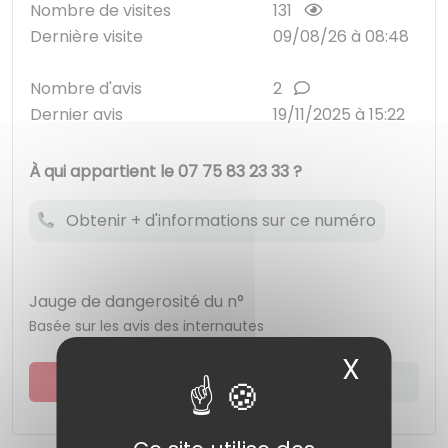
Nombre de visites
131
Dernière visite
09/08/26 à 08:48
Nombre d'avis
2
Dernier avis
19/11/2025 à 15:22
À qui appartient le 07 75 83 23 33 ?
Obtenir + d'informations sur ce numéro
Jauge de dangerosité du n°
Basée sur les avis des internautes
X
Masqu