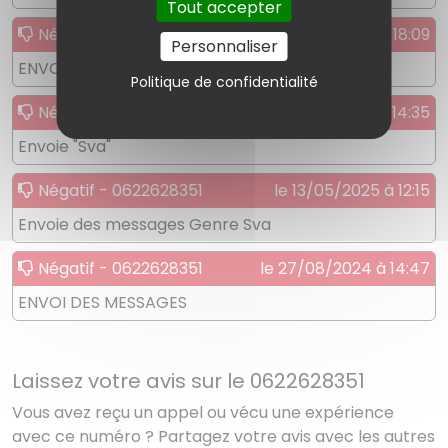
Tout accepter
Négatif - 0622628351
le 04/06/2025 à 18:09
Personnaliser
ENVOI DES MESSAGE DU GENRE SVA BIEN SVA
Politique de confidentialité
Négatif - 0622628351
le 14/05/2025 à 14:35
Envoie "Sva"
Négatif - 0622628351
le 13/05/2025 à 12:15
Envoie des messages Genre Sva
Négatif - 0622628351
le 27/08/2024 à 14:47
ENVOI DES MESSAGES
Laissez votre avis sur le 0622628351
Vous avez reçu un appel ou vécu une expérience
avec ce numéro ? Partagez votre avis avec les autres