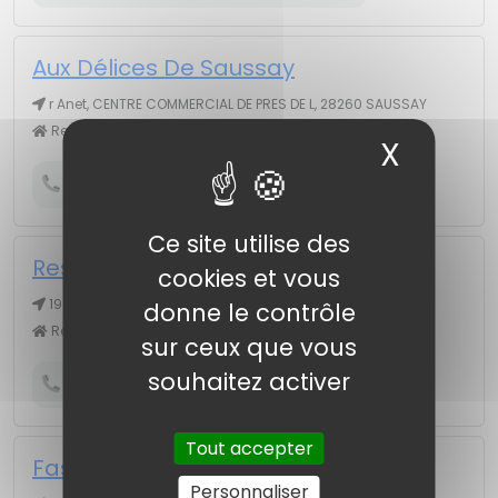
Aux Délices De Saussay
r Anet, CENTRE COMMERCIAL DE PRES DE L, 28260 SAUSSAY
Restaurants
X
Masqu
Obtenir le numéro de téléphone
Ce site utilise des
Restaurant Le Saint Pierre
cookies et vous
19 r Sénarmont, 28100 DREUX
donne le contrôle
Restaurants
sur ceux que vous
souhaitez activer
Obtenir le numéro de téléphone
Tout accepter
Fast Pizza
Personnaliser