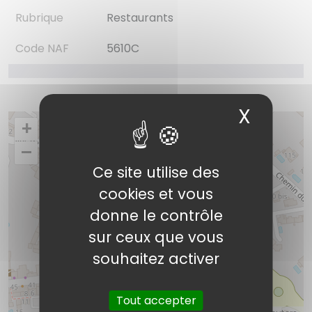
Rubrique
Restaurants
Code NAF
5610C
X
Masqu
+
–
Ce site utilise des
cookies et vous
donne le contrôle
Ormat Pascal
sur ceux que vous
souhaitez activer
Tout accepter