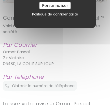
©
OpenStreetMap
contributors.
Personnaliser
Politique de confidentialité
Comment contacter Ormat Pascal ?
Voici diverses solutions pour réussir à joindre cette
société
Par Courrier
Ormat Pascal
2 r Victoire
06480, LA COLLE SUR LOUP
Par Téléphone
Obtenir le numéro de téléphone
Laissez votre avis sur Ormat Pascal