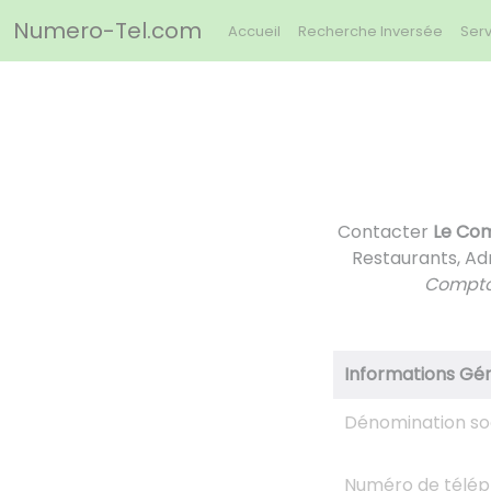
Panneau de gestion des cookies
Numero-Tel.com
Accueil
Recherche Inversée
Serv
Contacter
Le Com
Restaurants, Ad
Compto
Informations Gé
Dénomination so
Numéro de télé