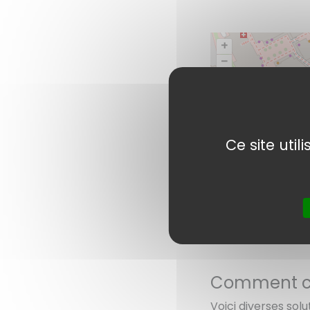
+
–
Ce site uti
Comment co
Voici diverses solu