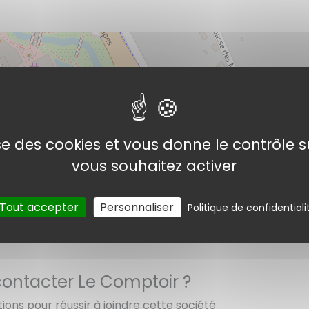
lise des cookies et vous donne le contrôle 
Le Comptoir
vous souhaitez activer
Tout accepter
Personnaliser
Politique de confidentiali
©
Open
ntacter Le Comptoir ?
tions pour réussir à joindre cette société