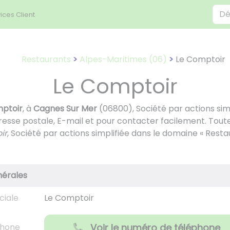
ices Client
Restaurants
Alpes-Maritimes (06)
Le Comptoir
Le Comptoir
ptoir
, à
Cagnes Sur Mer
(06800), Société par actions sim
resse postale, E-mail et pour contacter facilement. Tout
ir
, Société par actions simplifiée dans le domaine « Resta
nérales
ciale
Le Comptoir
phone
Voir le numéro de téléphone