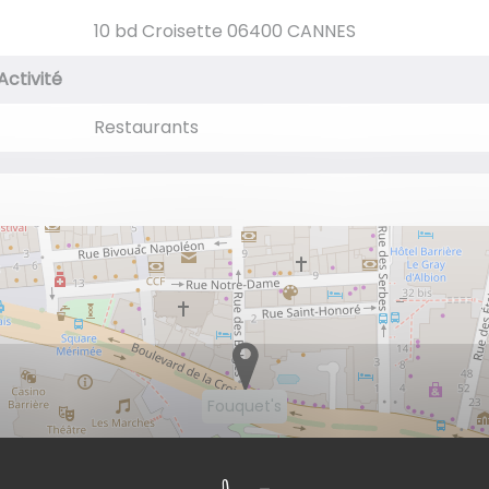
10 bd Croisette 06400 CANNES
Activité
Restaurants
Fouquet's