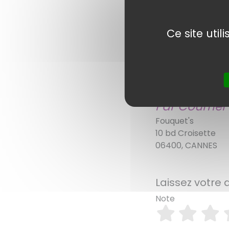
Ce site uti
Comment co
Voici diverses solu
Par Courrier
Fouquet's
10 bd Croisette
06400, CANNES
Laissez votre 
Note