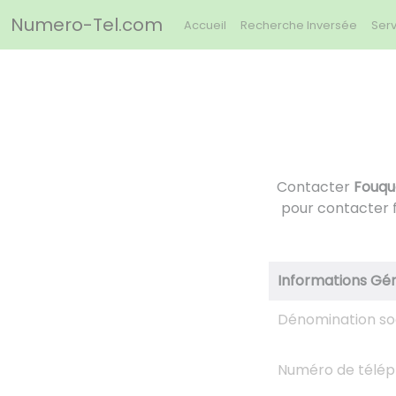
Panneau de gestion des cookies
Numero-Tel.com
Accueil
Recherche Inversée
Serv
Contacter
Fouqu
pour contacter 
Informations Gé
Dénomination so
Numéro de télé