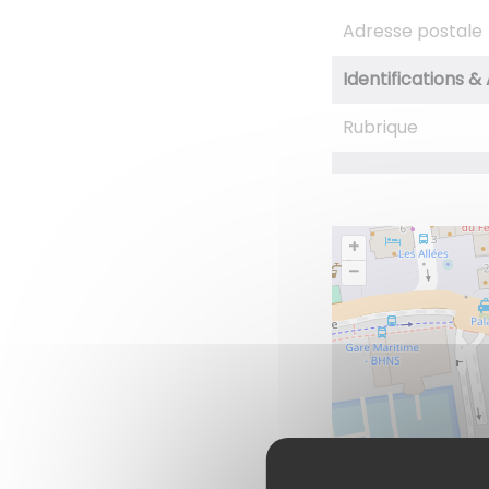
Adresse postale
Identifications & 
Rubrique
+
–