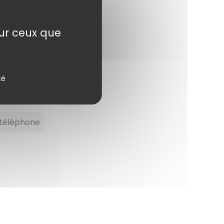
StreetMap
contributors.
sur ceux que
té
téléphone