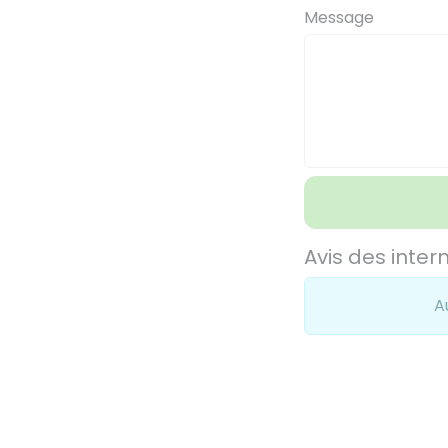
Message
Avis des inter
A