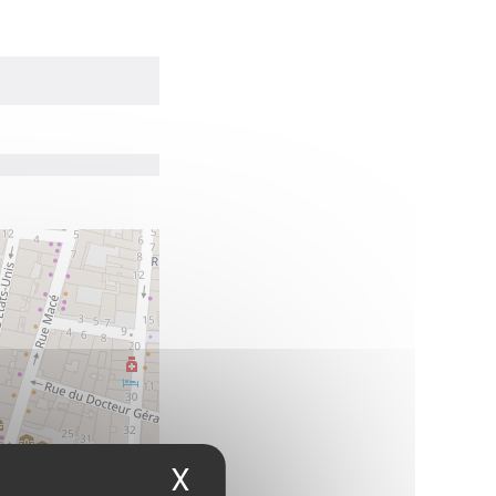
X
Masquer le bandea