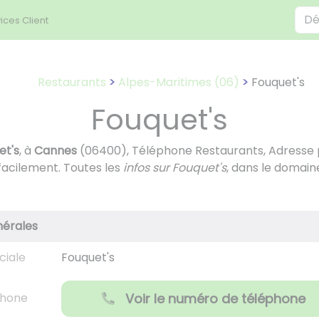
ices Client
Restaurants
Alpes-Maritimes (06)
Fouquet's
Fouquet's
et's
, à
Cannes
(06400), Téléphone Restaurants, Adresse p
facilement. Toutes les
infos sur Fouquet's
, dans le domaine
nérales
ciale
Fouquet's
phone
Voir le numéro de téléphone