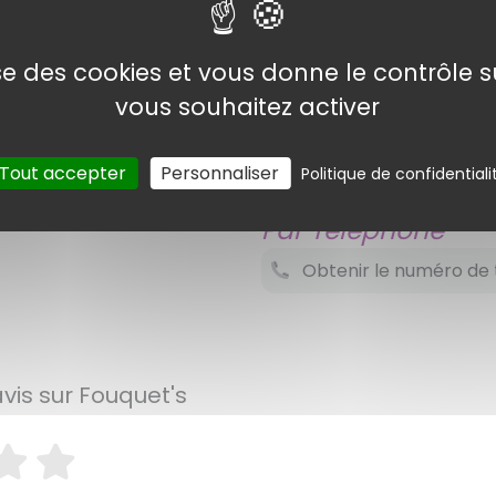
©
Open
lise des cookies et vous donne le contrôle 
vous souhaitez activer
ntacter Fouquet's ?
tions pour réussir à joindre cette société
Tout accepter
Personnaliser
Politique de confidentiali
Par Téléphone
Obtenir le numéro de 
avis sur Fouquet's