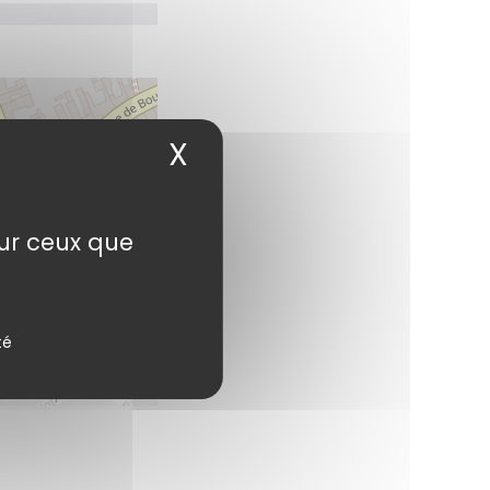
X
Masquer le bandea
sur ceux que
té
StreetMap
contributors.