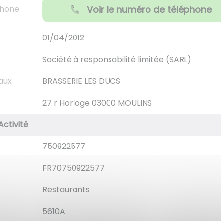
phone
Voir le numéro de téléphone
01/04/2012
Société à responsabilité limitée (SARL)
aux
BRASSERIE LES DUCS
27 r Horloge 03000 MOULINS
Activité
750922577
FR70750922577
Restaurants
5610A