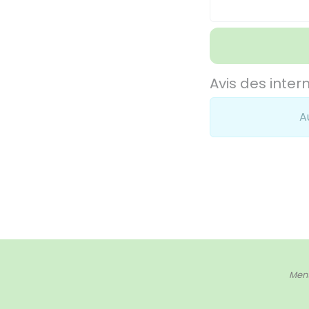
Avis des inter
A
Ment