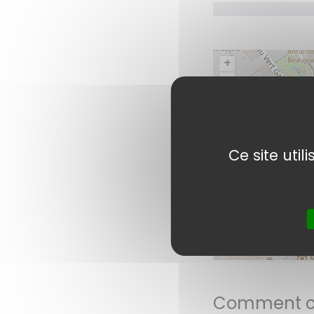
+
–
Ce site uti
Comment con