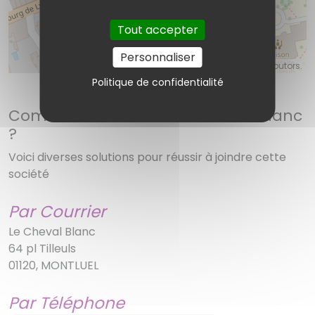
Tout accepter
Personnaliser
©
OpenStreetMap
contributors.
Politique de confidentialité
Comment contacter Le Cheval Blanc
?
Voici diverses solutions pour réussir à joindre cette
société
Par Courrier
Le Cheval Blanc
64 pl Tilleuls
01120, MONTLUEL
Par Téléphone