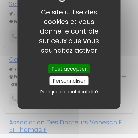
Sawaf Et Schmitz (SCPM)
Ce site utilise des
7 av Marne, 68000 COLMAR
cookies et vous
Pneumologue Tarif habituel : 28,00€
donne le contrôle
Obtenir le numéro de téléphone
sur ceux que vous
souhaitez activer
Castellano Maria Alina
Tout accepter
97 rte Neuf Brisach, 68000 COLMAR
Pneumologue Conventionné secteur 1 Carte vitale acceptée
Personnaliser
Tarif habituel : 28,00€
Politique de confidentialité
Obtenir le numéro de téléphone
Association Des Docteurs Vonesch E
Et Thomas F