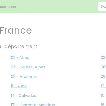
ices Client
 France
ar département
02 - Aisne
03 
05 - Hautes-Alpes
06
08 - Ardennes
09
11 - Aude
12
14 - Calvados
15
17 - Charente-Maritime
18