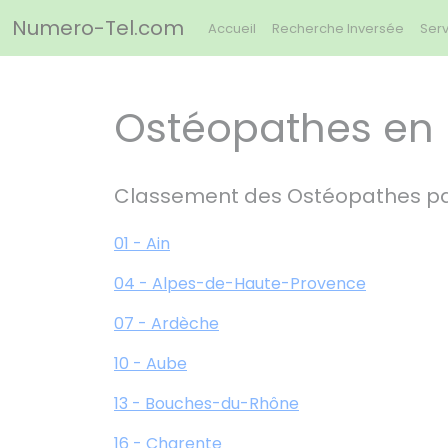
Panneau de gestion des cookies
Numero-Tel.com
Accueil
Recherche Inversée
Serv
Ostéopathes en
Classement des Ostéopathes p
01 - Ain
04 - Alpes-de-Haute-Provence
07 - Ardèche
10 - Aube
13 - Bouches-du-Rhône
16 - Charente