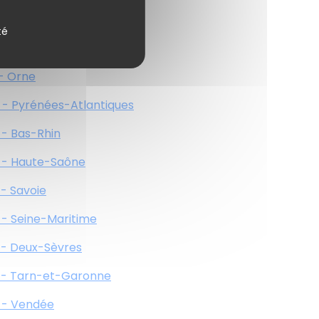
 - Meuse
té
 - Nièvre
 - Orne
 - Pyrénées-Atlantiques
 - Bas-Rhin
 - Haute-Saône
 - Savoie
 - Seine-Maritime
 - Deux-Sèvres
 - Tarn-et-Garonne
 - Vendée