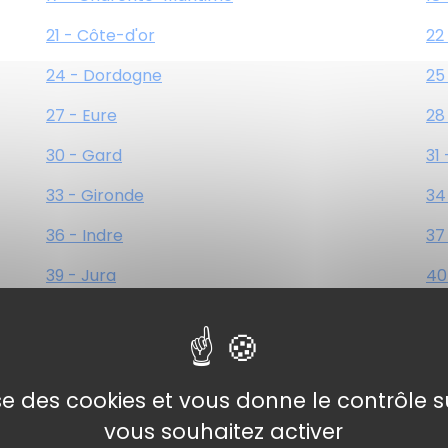
21 - Côte-d'or
22
24 - Dordogne
25
27 - Eure
28
30 - Gard
31
33 - Gironde
34
36 - Indre
37
39 - Jura
40
42 - Loire
43
45 - Loiret
46
48 - Lozère
49
lise des cookies et vous donne le contrôle 
vous souhaitez activer
51 - Marne
52