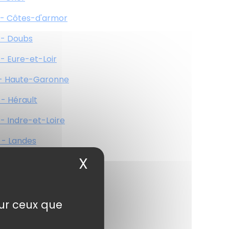
 - Côtes-d'armor
 - Doubs
 - Eure-et-Loir
 - Haute-Garonne
 - Hérault
 - Indre-et-Loire
 - Landes
X
Masquer le bandea
 - Haute-Loire
 - Lot
 - Maine-et-Loire
sur ceux que
 - Haute-Marne