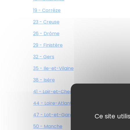
19 - Corrèze
23 - Creuse
26 - Drôme
29 - Finistère
32 - Gers
35 - Ile-et-Vilaine
38 - Isère
41 - Loir-et-Cher
44 - Loire-Atlantique
47 - Lot-et-Garonne
Ce site uti
50 - Manche