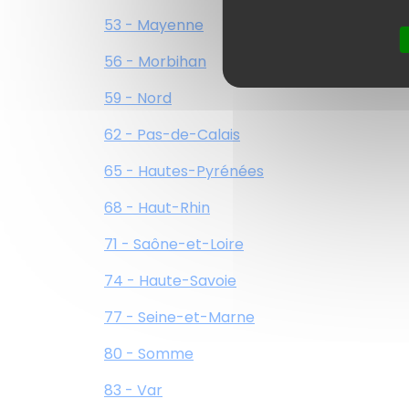
53 - Mayenne
56 - Morbihan
59 - Nord
62 - Pas-de-Calais
65 - Hautes-Pyrénées
68 - Haut-Rhin
71 - Saône-et-Loire
74 - Haute-Savoie
77 - Seine-et-Marne
80 - Somme
83 - Var