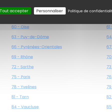
54 - Meurthe-et-Moselle
55
Tout accepter
Personnaliser
Politique de confidentiali
57 - Moselle
58
60 - Oise
61
63 - Puy-de-Dôme
64
66 - Pyrénées-Orientales
67
69 - Rhône
70
72 - Sarthe
73
75 - Paris
76
78 - Yvelines
79
81 - Tarn
82
84 - Vaucluse
85