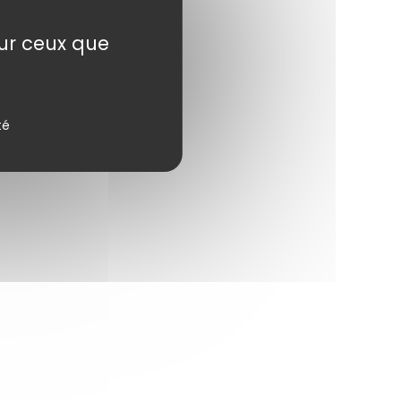
sur ceux que
té