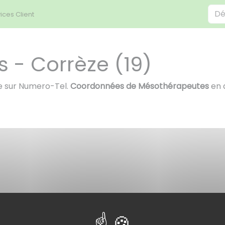
ices Client
 - Corrèze (19)
e sur Numero-Tel.
Coordonnées de Mésothérapeutes
en 