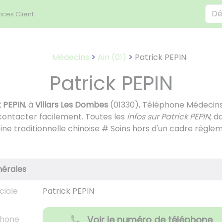
ices Client
Médecins
Ain (01)
Patrick PEPIN
Patrick PEPIN
k PEPIN
, à
Villars Les Dombes
(01330), Téléphone Médecins
contacter facilement. Toutes les
infos sur Patrick PEPIN
, d
ne traditionnelle chinoise # Soins hors d'un cadre réglem
nérales
ciale
Patrick PEPIN
phone
Voir le numéro de téléphone