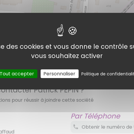
Patrick PEPIN
lise des cookies et vous donne le contrôle 
vous souhaitez activer
©
Open
Tout accepter
Personnaliser
Politique de confidentiali
tacter Patrick PEPIN ?
tions pour réussir à joindre cette société
Par Téléphone
Obtenir le numéro de 
haffaud