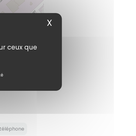
X
Masquer le bandea
sur ceux que
StreetMap
contributors.
té
téléphone