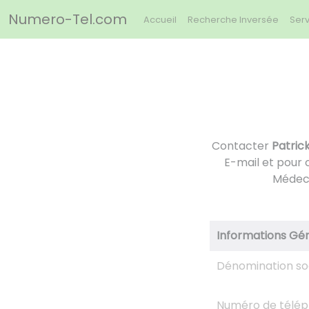
Panneau de gestion des cookies
Numero-Tel.com
Accueil
Recherche Inversée
Serv
Contacter
Patric
E-mail et pour 
Médeci
Informations Gé
Dénomination so
Numéro de télé