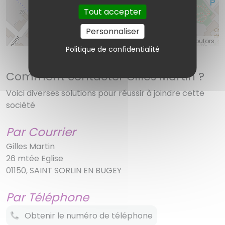
Tout accepter
Personnaliser
©
OpenStreetMap
contributors.
Politique de confidentialité
Comment contacter Gilles Martin ?
Voici diverses solutions pour réussir à joindre cette
société
Par Courrier
Gilles Martin
26 mtée Eglise
01150, SAINT SORLIN EN BUGEY
Par Téléphone
Obtenir le numéro de téléphone