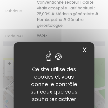
Conventionné secteur 1 Carte
vitale acceptée Tarif habituel :
Rubrique
25,00€ # Médecin généraliste #
Homéopathe # Gériatre,
gérontologue
Code NAF
8621Z
X
Masqu
+
Ce site utilise des
–
cookies et vous
donne le contrôle
sur ceux que vous
Gilles Martin
souhaitez activer