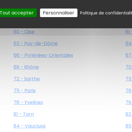
54 - Meurthe-et-Moselle
55
Tout accepter
Personnaliser
Politique de confidentiali
57 - Moselle
58
60 - Oise
61
63 - Puy-de-Dôme
64
66 - Pyrénées-Orientales
67
69 - Rhône
70
72 - Sarthe
73
75 - Paris
76
78 - Yvelines
79
81 - Tarn
82
84 - Vaucluse
85