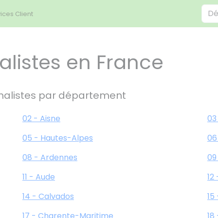
ices Client
listes en France
alistes par département
02 - Aisne
03 
05 - Hautes-Alpes
06
08 - Ardennes
09
11 - Aude
12
14 - Calvados
15
17 - Charente-Maritime
18