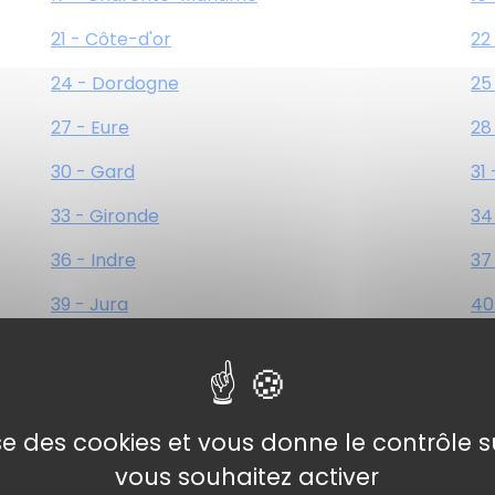
21 - Côte-d'or
22
24 - Dordogne
25
27 - Eure
28
30 - Gard
31
33 - Gironde
34
36 - Indre
37
39 - Jura
40
42 - Loire
43
45 - Loiret
46
48 - Lozère
49
lise des cookies et vous donne le contrôle 
vous souhaitez activer
51 - Marne
52