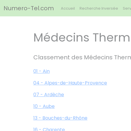
Panneau de gestion des cookies
Numero-Tel.com
Accueil
Recherche Inversée
Serv
Médecins Therma
Classement des Médecins Therm
01 - Ain
04 - Alpes-de-Haute-Provence
07 - Ardèche
10 - Aube
13 - Bouches-du-Rhône
16 - Charente