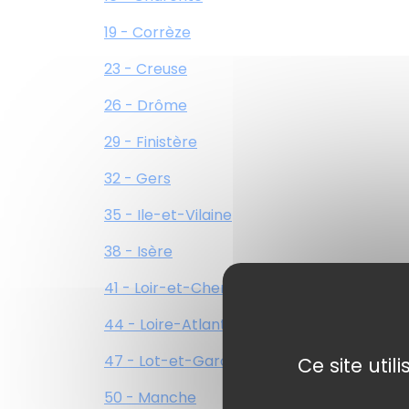
19 - Corrèze
23 - Creuse
26 - Drôme
29 - Finistère
32 - Gers
35 - Ile-et-Vilaine
38 - Isère
41 - Loir-et-Cher
44 - Loire-Atlantique
47 - Lot-et-Garonne
Ce site uti
50 - Manche