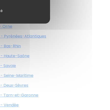
 - Meuse
té
 - Nièvre
 - Orne
 - Pyrénées-Atlantiques
 - Bas-Rhin
 - Haute-Saône
 - Savoie
 - Seine-Maritime
 - Deux-Sèvres
 - Tarn-et-Garonne
 - Vendée