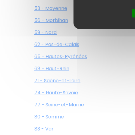
53 - Mayenne
56 - Morbihan
59 - Nord
62 - Pas-de-Calais
65 - Hautes-Pyrénées
68 - Haut-Rhin
71 - Saône-et-Loire
74 - Haute-Savoie
77 - Seine-et-Marne
80 - Somme
83 - Var