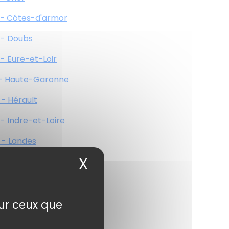
 - Côtes-d'armor
 - Doubs
 - Eure-et-Loir
 - Haute-Garonne
 - Hérault
 - Indre-et-Loire
 - Landes
X
Masquer le bandea
 - Haute-Loire
 - Lot
 - Maine-et-Loire
sur ceux que
 - Haute-Marne