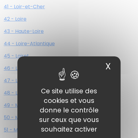
41 - Loir-et-Cher
42 - Loire
43 - Haute-Loire
44 - Loire-Atlantique
45 - Loiret
X
Masqu
46 - Lot
47 - Lot-et-Garonne
Ce site utilise des
48 - Lozère
cookies et vous
49 - Maine-et-Loire
donne le contrôle
50 - Manche
sur ceux que vous
souhaitez activer
51 - Marne