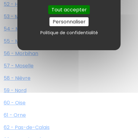
52 - Haute-Marne
Tout accepter
53 - Mayenne
Personnaliser
54 - Meurthe-et-Moselle
Politique de confidentialité
55 - Meuse
56 - Morbihan
57 - Moselle
58 - Nièvre
59 - Nord
60 - Oise
61 - Orne
62 - Pas-de-Calais