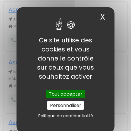
Asmis Santé au Travail
X
Masqu
37 r 8 Août 1918, 80110 MOREUIL
Médecine du travail
Ce site utilise des
Obtenir le numéro de téléphone
cookies et vous
donne le contrôle
Asmis Santé au Travail
sur ceux que vous
Hôpital de Montdidier 25 r Amand de Vienne, 80500
souhaitez activer
MONTDIDIER
Médecine du travail
Tout accepter
Obtenir le numéro de téléphone
Personnaliser
Politique de confidentialité
Asmis Santé au Travail