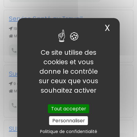
Service Santé au Travail
X
Masqu
19 r Apprentissage, 42000 SAINT ETIENNE
Médecine du travail
Obtenir le numéro de téléphone
Ce site utilise des
cookies et vous
donne le contrôle
Sud Loire Santé Au Travail
sur ceux que vous
9 esplanade Bénevent, 42000 SAINT ETIENNE
souhaitez activer
Médecine du travail
Obtenir le numéro de téléphone
Tout accepter
Personnaliser
SUD LOIRE SANTE AU TRAVAIL
Politique de confidentialité