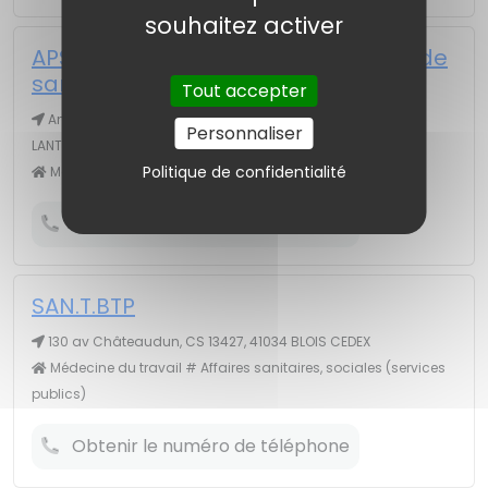
souhaitez activer
APST 41 (Association de prévention de
santé au travail)
Tout accepter
Angle Allée de Gombault 52 av Paris, 41200 ROMORANTIN
Personnaliser
LANTHENAY
Politique de confidentialité
Médecine du travail
Obtenir le numéro de téléphone
SAN.T.BTP
130 av Châteaudun, CS 13427, 41034 BLOIS CEDEX
Médecine du travail # Affaires sanitaires, sociales (services
publics)
Obtenir le numéro de téléphone