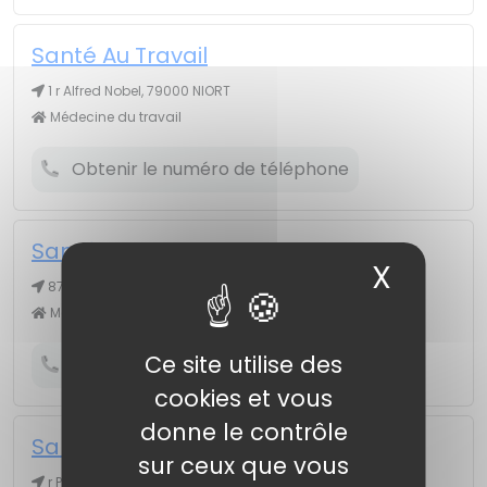
Santé Au Travail
1 r Alfred Nobel, 79000 NIORT
Médecine du travail
Obtenir le numéro de téléphone
Santé Au Travail
X
Masqu
87 Grand Rue, 79210 MAUZÉ SUR LE MIGNON
Médecine du travail
Ce site utilise des
Obtenir le numéro de téléphone
cookies et vous
donne le contrôle
Santé Au Travail
sur ceux que vous
r Pièce, 79500 SAINT LÉGER DE LA MARTINIÈRE