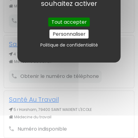
souhaitez activer
Médecine du travail
Obtenir le numéro de téléphone
Tout accepter
Personnaliser
Santé Au Travail
Politique de confidentialité
4 Ter r Halles, 79600 AIRVAULT
Médecine du travail
Obtenir le numéro de téléphone
Santé Au Travail
5 r Horsham, 79400 SAINT MAIXENT L'ECOLE
Médecine du travail
Numéro indisponible