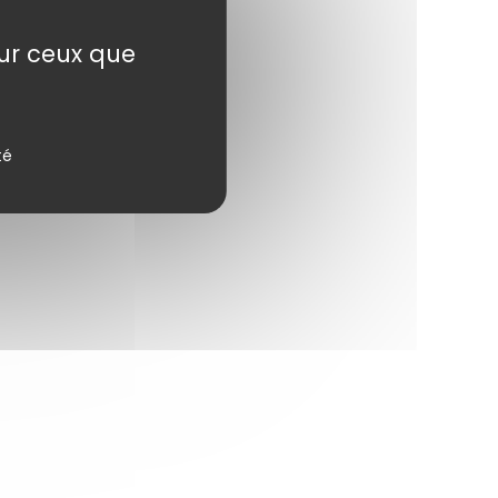
sur ceux que
té