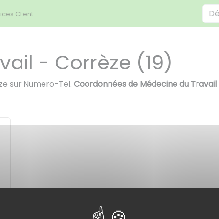
ices Client
ail - Corrèze (19)
èze sur Numero-Tel.
Coordonnées de Médecine du Travail