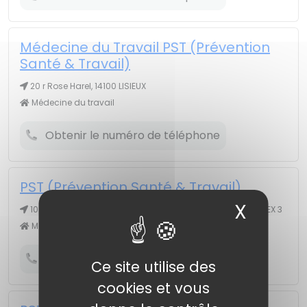
Médecine du Travail PST (Prévention
Santé & Travail)
20 r Rose Harel, 14100 LISIEUX
Médecine du travail
Obtenir le numéro de téléphone
PST (Prévention Santé & Travail)
X
Masqu
10 av 43eme Régiment Artillerie CS61052, 14020 CAEN CEDEX 3
Médecine du travail
Obtenir le numéro de téléphone
Ce site utilise des
cookies et vous