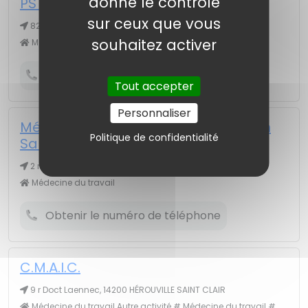
donne le contrôle
PST (Prévention Santé & Travail)
sur ceux que vous
82 bd Dunois, 14000 CAEN
souhaitez activer
Médecine du travail
Obtenir le numéro de téléphone
Tout accepter
Personnaliser
Médecine du Travail PST (Prévention
Politique de confidentialité
Santé & Travail)
2 r de la Résistance, 14700 FALAISE
Médecine du travail
Obtenir le numéro de téléphone
C.M.A.I.C.
9 r Doct Laennec, 14200 HÉROUVILLE SAINT CLAIR
Médecine du travail Autre activité # Médecine du travail #