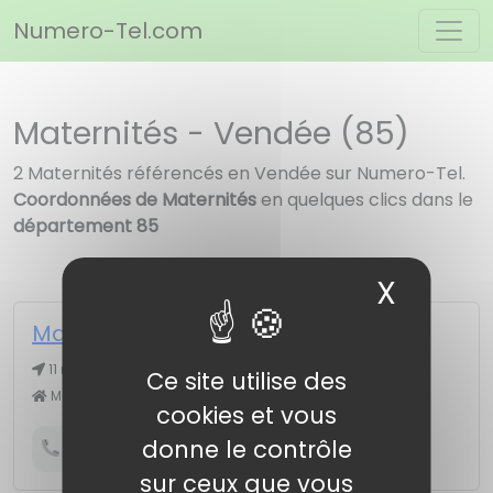
Panneau de gestion des cookies
Numero-Tel.com
Maternités - Vendée (85)
2 Maternités référencés en Vendée sur Numero-Tel.
Coordonnées de Maternités
en quelques clics dans le
département 85
X
Masqu
Maternité du Centre Hospitalier
11 r Dr René Laforge, 85201 FONTENAY LE COMTE CEDEX
Ce site utilise des
Maternité
cookies et vous
donne le contrôle
Obtenir le numéro de téléphone
sur ceux que vous