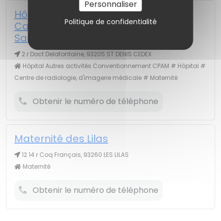
Personnaliser
Hôpital Delafontaine - Hôpital
Politique de confidentialité
Casanova (Centre Hospitalier de
Saint Denis)
2 r Doct Delafontaine, 93205 ST DENIS CEDEX
Hôpital Autres activités Conventionnement CPAM # Hôpital #
Centre de radiologie, d'imagerie médicale # Maternité
Obtenir le numéro de téléphone
Maternité des Lilas
12 14 r Coq Français, 93260 LES LILAS
Maternité
Obtenir le numéro de téléphone