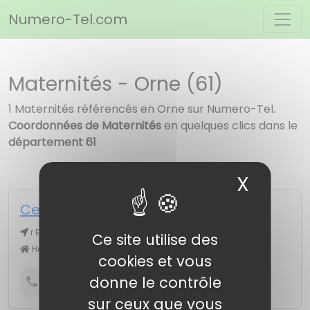
Panneau de gestion des cookies
Numero-Tel.com
Maternités - Orne (61)
1 Maternités référencés en Orne sur Numero-Tel.
Coordonnées de Maternités
en quelques clics dans le
département 61
X
Masqu
Centre Hospitalier Jacques Monod
r Eugène Garnier, 61100 FLERS
Ce site utilise des
Hôpital # Maternité
cookies et vous
donne le contrôle
Obtenir le numéro de téléphone
sur ceux que vous