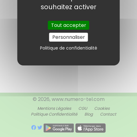
souhaitez activer
Page
1
/ 1
Tout accepter
Personnaliser
Politique de confidentialité
© 2026, www.numero-tel.com
Mentions Légales
CGU
Cookies
Politique Confidentialité
Blog
Contact