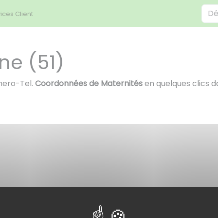
ices Client
ne (51)
mero-Tel.
Coordonnées de Maternités
en quelques clics d