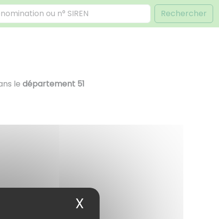
Rechercher
ans le
département 51
X
Masquer le bandea