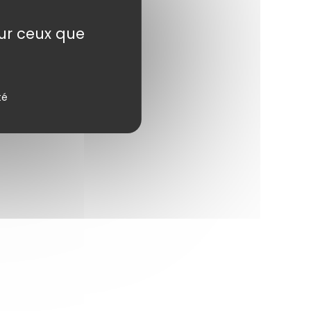
sur ceux que
té