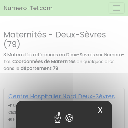
Panneau de gestion des cookies
Numero-Tel.com
Maternités - Deux-Sèvres
(79)
3 Maternités référencés en Deux-Sèvres sur Numero-
Tel.
Coordonnées de Maternités
en quelques clics
dans le
département 79
Centre Hospitalier Nord Deux-Sèvres
Site de Bressuire r Doct Ichon, CS 90060, 79302 BRESSUIRE
X
Masqu
CEDEX
Hôpital # Maternité