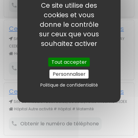
Ce site utilise des
Obtenir le numéro de téléphone
cookies et vous
donne le contrôle
Centre Hospitalier Nord Deux-Sèvres
sur ceux que vous
Site de Parthenay 13 r Brossard, CS 60199, 79205 PARTHENAY
souhaitez activer
CEDEX
Hôpital # Maternité
Tout accepter
Obtenir le numéro de téléphone
Personnaliser
Politique de confidentialité
Centre Hospitalier Nord Deux-Sèvres
Site de Thouars r Doct Colas, CS 30181, 79103 THOUARS CEDEX
Hôpital Autre activité # Hôpital # Maternité
Obtenir le numéro de téléphone