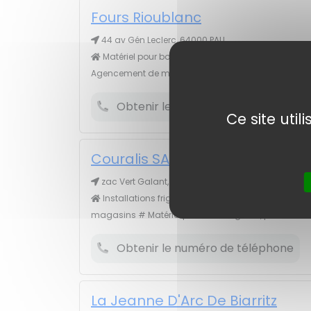
Fours Rioublanc
44 av Gén Leclerc, 64000 PAU
Matériel pour boulangeries, pâtisseries #
Agencement de magasins # Briqueteries, tuileries
Obtenir le numéro de téléphone
Ce site uti
Couralis SAV SARL
zac Vert Galant, 64110 JURANCON
Installations frigorifiques # Agencement de
magasins # Matériel pour boulangeries, pâtisseries
Obtenir le numéro de téléphone
La Jeanne D'Arc De Biarritz