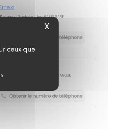
Erreki
maison Gastainaldea, 64310 SARE
X
Masquer le bandea
Matériel pour restaurants
Obtenir le numéro de téléphone
sur ceux que
CHR Location
té
240 za Duboscoa, 64990 VILLEFRANQUE
Matériel pour restaurants
Obtenir le numéro de téléphone