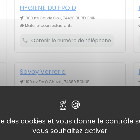
HYGIENE DU FROID
1880 rte Col de Cou, 74420 BURDIGNIN
s
Matériel pour restaurants
Obtenir le numéro de téléphone
Savoy Verrerie
1109 av Fer à Cheval, 74380 BONNE
Matériel pour restaurants # Location de vaisselle
# Matériel pour hôtels
Obtenir le numéro de téléphone
lise des cookies et vous donne le contrôle 
vous souhaitez activer
La Rebloche (SARL)