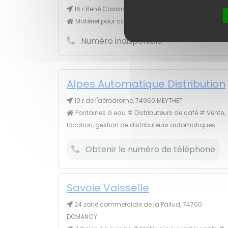
16 r René Cassin, 74240 GAILLARD
Matériel pour cafés, bars, brasseries
Numéro indisponible
Alpes Automatique Distribution
10 r de l'aérodrome, 74960 MEYTHET
Fontaines à eau # Distributeurs de café # Vente,
location, gestion de distributeurs automatiques
Obtenir le numéro de téléphone
Savoie Vaisselle
24 zone commerciale de la Pallud, 74700
DOMANCY