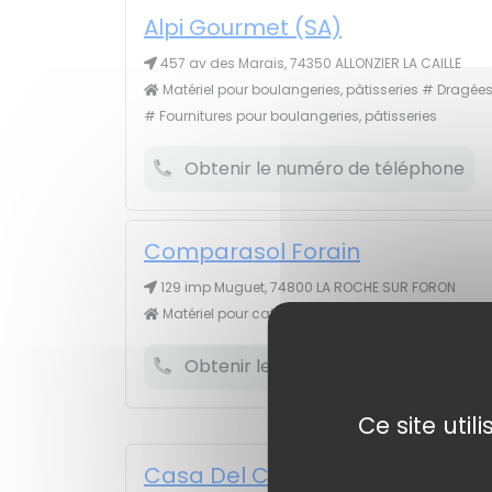
Alpi Gourmet (SA)
457 av des Marais, 74350 ALLONZIER LA CAILLE
Matériel pour boulangeries, pâtisseries # Dragée
# Fournitures pour boulangeries, pâtisseries
Obtenir le numéro de téléphone
Comparasol Forain
129 imp Muguet, 74800 LA ROCHE SUR FORON
Matériel pour cafés, bars, brasseries
Obtenir le numéro de téléphone
Ce site uti
Casa Del Caffe' Vergnano