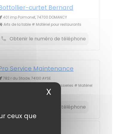
Bottollier-curtet Bernard
401 imp Pormonet, 74700 DOMANCY
Arts de la table # Matériel pour restaurants
Obtenir le numéro de téléphone
Pro Service Maintenance
782 r du Stade, 74130 AYSE
Matériel pour boulangeries, pâtisseries # Matériel
X
Masquer le bandea
pour restaurants
Obtenir le numéro de téléphone
sur ceux que
SIMATEL (SA)