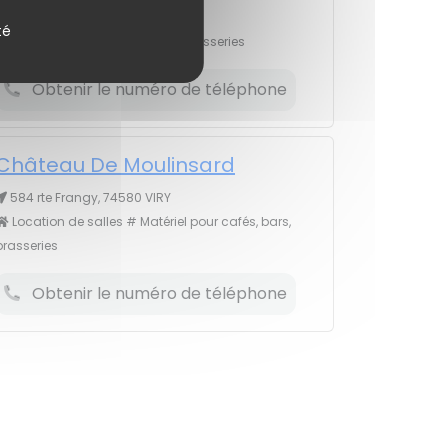
9 r Gustave Eiffel, 74600 SEYNOD
té
Matériel pour boulangeries, pâtisseries
Obtenir le numéro de téléphone
Château De Moulinsard
584 rte Frangy, 74580 VIRY
Location de salles # Matériel pour cafés, bars,
brasseries
Obtenir le numéro de téléphone