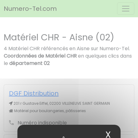
Panneau de gestion des cookies
Numero-Tel.com
Matériel CHR - Aisne (02)
4 Matériel CHR référencés en Aisne sur Numero-Tel.
Coordonnées de Matériel CHR
en quelques clics dans
le
département 02
DGF Distribution
201 r Gustave Eiffel, 02200 VILLENEUVE SAINT GERMAIN
Matériel pour boulangeries, pâtisseries
Numéro indisponible
X
Masqu