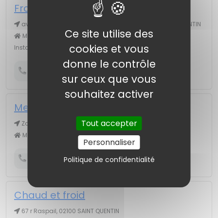
Froid Picard (Le)
av Archimède, ZAC Bois de la Chocque, 02100 SAINT QUENTIN
Ce site utilise des
Matériel pour froid industriel # Chambres froides #
cookies et vous
Installations frigorifiques # Matériel pour restaurants
donne le contrôle
Obtenir le numéro de téléphone
sur ceux que vous
souhaitez activer
Mensa Concept
Tout accepter
Zone Artisanale, 02760 HOLNON
Matériel pour cafés, bars, brasseries
Personnaliser
Obtenir le numéro de téléphone
Politique de confidentialité
Chaud et froid
67 r Raspail, 02100 SAINT QUENTIN