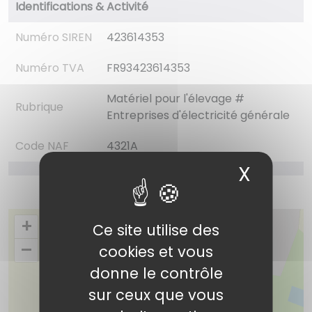
Identifications & Activité
Numéro SIREN
423614353
Numéro TVA
FR93423614353
Matériel pour l'élevage #
Rubrique
Entreprises d'électricité générale
Code NAF
4321A
X
Masqu
+
Ce site utilise des
–
cookies et vous
donne le contrôle
sur ceux que vous