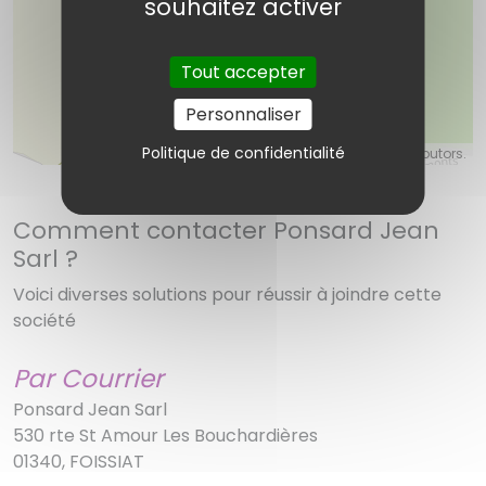
souhaitez activer
Ponsard Jean Sarl
Tout accepter
Personnaliser
Politique de confidentialité
©
OpenStreetMap
contributors.
Comment contacter Ponsard Jean
Sarl ?
Voici diverses solutions pour réussir à joindre cette
société
Par Courrier
Ponsard Jean Sarl
530 rte St Amour Les Bouchardières
01340, FOISSIAT