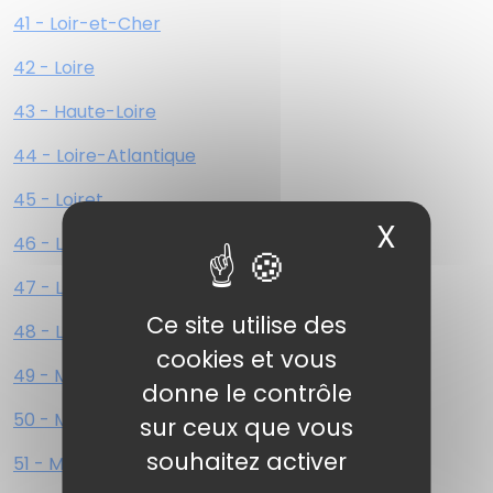
41 - Loir-et-Cher
42 - Loire
43 - Haute-Loire
44 - Loire-Atlantique
45 - Loiret
X
Masqu
46 - Lot
47 - Lot-et-Garonne
Ce site utilise des
48 - Lozère
cookies et vous
49 - Maine-et-Loire
donne le contrôle
50 - Manche
sur ceux que vous
souhaitez activer
51 - Marne