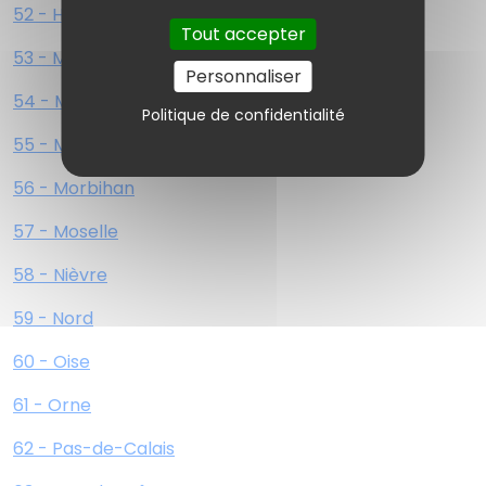
52 - Haute-Marne
Tout accepter
53 - Mayenne
Personnaliser
54 - Meurthe-et-Moselle
Politique de confidentialité
55 - Meuse
56 - Morbihan
57 - Moselle
58 - Nièvre
59 - Nord
60 - Oise
61 - Orne
62 - Pas-de-Calais