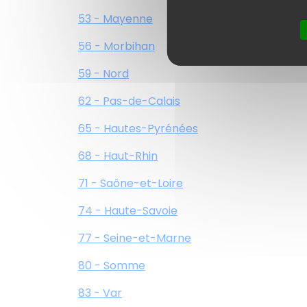
53 - Mayenne
56 - Morbihan
59 - Nord
62 - Pas-de-Calais
65 - Hautes-Pyrénées
68 - Haut-Rhin
71 - Saône-et-Loire
74 - Haute-Savoie
77 - Seine-et-Marne
80 - Somme
83 - Var