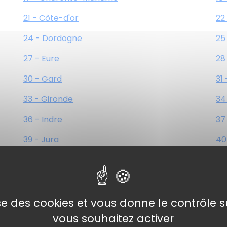
21 - Côte-d'or
22
24 - Dordogne
25
27 - Eure
28
30 - Gard
31
33 - Gironde
34
36 - Indre
37
39 - Jura
40
42 - Loire
43
45 - Loiret
46
48 - Lozère
49
lise des cookies et vous donne le contrôle 
vous souhaitez activer
51 - Marne
52