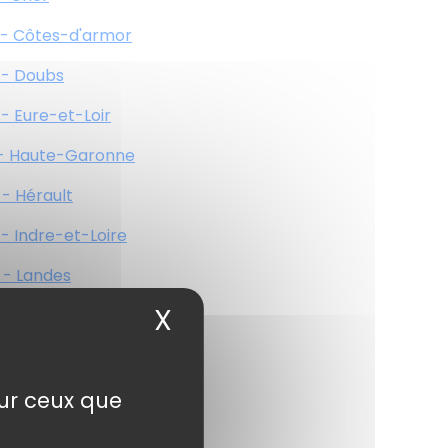
 - Côtes-d'armor
 - Doubs
 - Eure-et-Loir
 - Haute-Garonne
 - Hérault
 - Indre-et-Loire
 - Landes
X
Masquer le bandea
 - Haute-Loire
 - Lot
 - Maine-et-Loire
sur ceux que
 - Haute-Marne