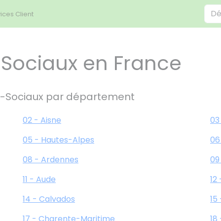
ices Client
Sociaux en France
-Sociaux par département
02 - Aisne
03 
05 - Hautes-Alpes
06
08 - Ardennes
09
11 - Aude
12
14 - Calvados
15
17 - Charente-Maritime
18