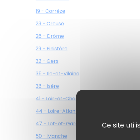
19 - Corrèze
23 - Creuse
26 - Drôme
29 - Finistère
32 - Gers
35 - Ile-et-Vilaine
38 - Isère
41 - Loir-et-Cher
44 - Loire-Atlantique
47 - Lot-et-Garonne
Ce site uti
50 - Manche