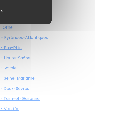
 - Meuse
té
 - Nièvre
 - Orne
 - Pyrénées-Atlantiques
 - Bas-Rhin
 - Haute-Saône
 - Savoie
 - Seine-Maritime
 - Deux-Sèvres
 - Tarn-et-Garonne
 - Vendée