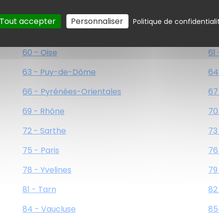
54 - Meurthe-et-Moselle
55
Tout accepter
Personnaliser
Politique de confidentiali
57 - Moselle
58
60 - Oise
61
63 - Puy-de-Dôme
64
66 - Pyrénées-Orientales
67
69 - Rhône
70
72 - Sarthe
73
75 - Paris
76
78 - Yvelines
79
81 - Tarn
82
84 - Vaucluse
85