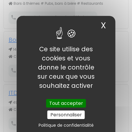
Bars à thèmes # Pubs, bars à bière # Restaurants
Obtenir le numéro de téléphone
X
Masqu
Boisnard Bruno
Ce site utilise des
144 av Mar Foch, 86100 CHÂTELLERAULT
Cafés, bars
cookies et vous
donne le contrôle
Obtenir le numéro de téléphone
sur ceux que vous
souhaitez activer
ITDB
49 av Jean Jaurès, 86100 CHÂTELLERAULT
Tout accepter
Cafés, bars
Personnaliser
Obtenir le numéro de téléphone
Politique de confidentialité