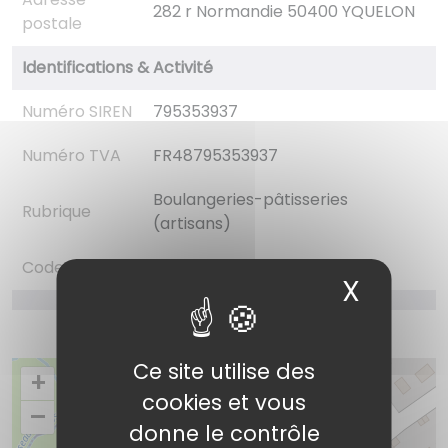
282 r Normandie 50400 YQUELON
postale
Identifications & Activité
Numéro SIREN
795353937
Numéro TVA
FR48795353937
Boulangeries-pâtisseries
Rubrique
(artisans)
Code NAF
1071C
X
Masqu
Ce site utilise des
+
cookies et vous
–
donne le contrôle