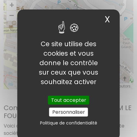
+
–
X
Masqu
Ce site utilise des
Banette MCM LE FOURNIL (SAS)
cookies et vous
donne le contrôle
sur ceux que vous
souhaitez activer
©
OpenStreetMap
contributors.
Tout accepter
Comment contacter Banette MCM LE
Personnaliser
FOURNIL (SAS) ?
Politique de confidentialité
Voici diverses solutions pour réussir à joindre cette
société