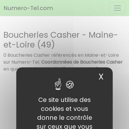
Panneau de gestion des cookies
Numero-Tel.com
Boucheries Casher - Maine-
et-Loire (49)
0 Boucheries Casher référencés en Maine-et-Loire
sur Numero-Tel.
Coordonnées de Boucheries Casher
en quelques clics dans le
département 49
X
Masqu
Ce site utilise des
cookies et vous
donne le contrôle
sur ceux que vous