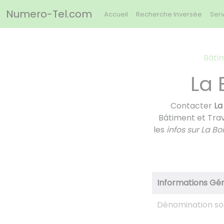
Panneau de gestion des cookies
Numero-Tel.com
Accueil
Recherche Inversée
Serv
Bâtim
La 
Contacter
La
Bâtiment et Trav
les
infos sur La Bo
Informations Gé
Dénomination so