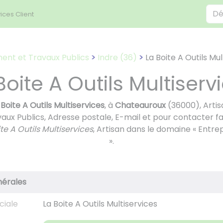
ices Client
ent et Travaux Publics
Indre (36)
La Boite A Outils Mul
Boite A Outils Multiserv
 Boite A Outils Multiservices
, à
Chateauroux
(36000), Arti
aux Publics, Adresse postale, E-mail et pour contacter f
ite A Outils Multiservices
, Artisan dans le domaine « Entre
».
nérales
ciale
La Boite A Outils Multiservices