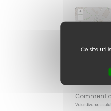
+
–
Ce site uti
Comment con
Voici diverses solu