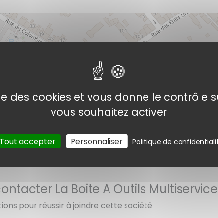
La Boite A Outils Multiservices
lise des cookies et vous donne le contrôle 
vous souhaitez activer
Tout accepter
Personnaliser
Politique de confidentiali
©
Open
tacter La Boite A Outils Multiservice
tions pour réussir à joindre cette société