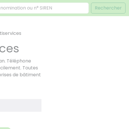
Rechercher
tiservices
ices
san. Téléphone
acilement. Toutes
prises de bâtiment