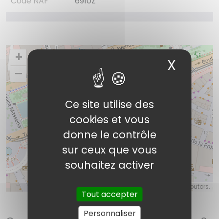
Code NAF
6910Z
+
X
Masqu
–
Ce site utilise des
cookies et vous
Malka Audrey
donne le contrôle
sur ceux que vous
souhaitez activer
©
OpenStreetMap
contributors.
Tout accepter
Personnaliser