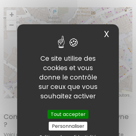
+
–
X
Masqu
Ce site utilise des
Venutti Evelyne
cookies et vous
donne le contrôle
sur ceux que vous
souhaitez activer
©
OpenStreetMap
contributors.
Tout accepter
Comment contacter Venutti Evelyne
?
Personnaliser
Voici diverses solutions pour réussir à joindre cette