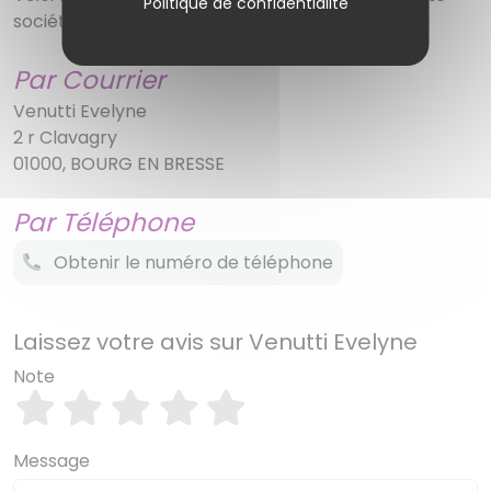
Politique de confidentialité
société
Par Courrier
Venutti Evelyne
2 r Clavagry
01000, BOURG EN BRESSE
Par Téléphone
Obtenir le numéro de téléphone
Laissez votre avis sur Venutti Evelyne
Note
Message