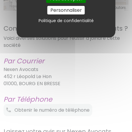
©
OpenStreetMap
contributors.
Personnaliser
Politique de confidentialité
Comment contacter Nexen Avocats ?
Voici diverses solutions pour réussir à joindre cette
société
Par Courrier
Nexen Avocats
452 r Léopold Le Hon
01000, BOURG EN BRESSE
Par Téléphone
Obtenir le numéro de téléphone
Laissez votre avis sur Nexen Avocats