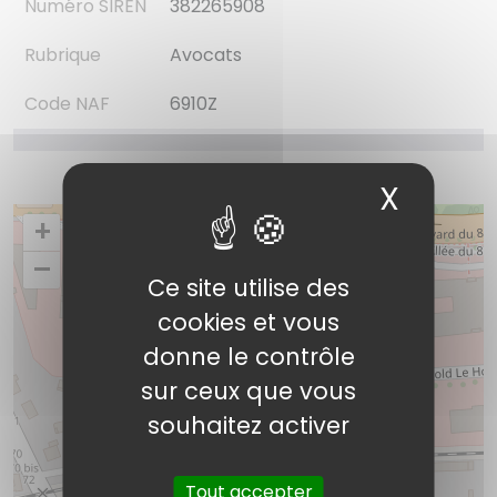
Numéro SIREN
382265908
Rubrique
Avocats
Code NAF
6910Z
X
Masqu
+
–
Ce site utilise des
cookies et vous
donne le contrôle
sur ceux que vous
Nexen Avocats
souhaitez activer
Tout accepter