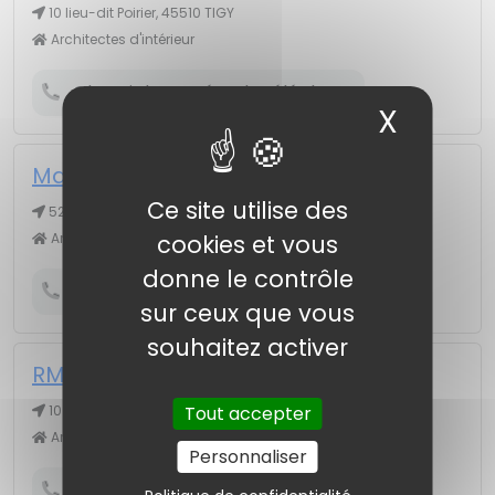
10 lieu-dit Poirier, 45510 TIGY
Architectes d'intérieur
Obtenir le numéro de téléphone
X
Masqu
Mars Sébastien
Ce site utilise des
52 av Dauphine, 45100 ORLEANS
Architectes d'intérieur
cookies et vous
donne le contrôle
Obtenir le numéro de téléphone
sur ceux que vous
souhaitez activer
RMB Architectes
10 fbg Orléans, 45300 PITHIVIERS
Tout accepter
Architectes (profession)
Personnaliser
Obtenir le numéro de téléphone