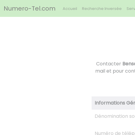
Panneau de gestion des cookies
Numero-Tel.com
Accueil
Recherche Inversée
Serv
Contacter
Bens
mail et pour con
Informations Gé
Dénomination so
Numéro de télé