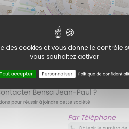
Bensa Jean-Paul
lise des cookies et vous donne le contrôle 
vous souhaitez activer
©
Open
Tout accepter
Personnaliser
Politique de confidentiali
ntacter Bensa Jean-Paul ?
tions pour réussir à joindre cette société
Par Téléphone
Obtenir le numéro de 