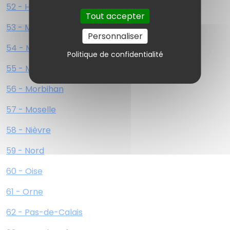
52 - Haute-Marne
Tout accepter
53 - Mayenne
Personnaliser
54 - Meurthe-et-Moselle
Politique de confidentialité
55 - Meuse
56 - Morbihan
57 - Moselle
58 - Nièvre
59 - Nord
60 - Oise
61 - Orne
62 - Pas-de-Calais