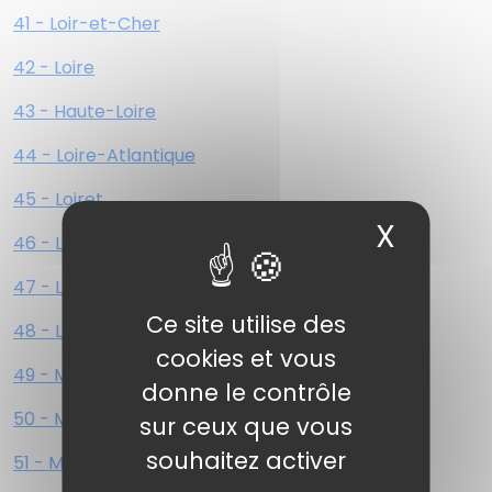
41 - Loir-et-Cher
42 - Loire
43 - Haute-Loire
44 - Loire-Atlantique
45 - Loiret
X
Masqu
46 - Lot
47 - Lot-et-Garonne
Ce site utilise des
48 - Lozère
cookies et vous
49 - Maine-et-Loire
donne le contrôle
50 - Manche
sur ceux que vous
souhaitez activer
51 - Marne