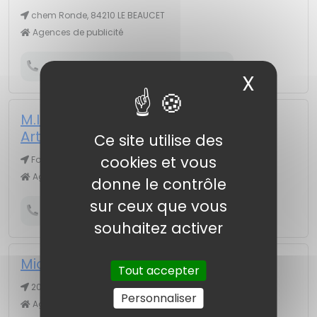
chem Ronde, 84210 LE BEAUCET
Agences de publicité
Obtenir le numéro de téléphone
X
Masqu
M.I.C.A (Madaule Infogra Création
Artistique)
Ce site utilise des
cookies et vous
Font De Sance quart Gayere, 84260 SARRIANS
Agences de publicité
donne le contrôle
sur ceux que vous
Obtenir le numéro de téléphone
souhaitez activer
Michel Burton Communication
Tout accepter
20 pl Horloge, 84000 AVIGNON
Personnaliser
Agences de publicité