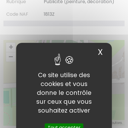
Rubrique
Publicité (peinture, décoration)
Code NAF
1813Z
+
X
Masqu
–
Ce site utilise des
cookies et vous
Enseignes Decopub39
donne le contrôle
sur ceux que vous
souhaitez activer
©
OpenStreetMap
contributors.
Tout accepter