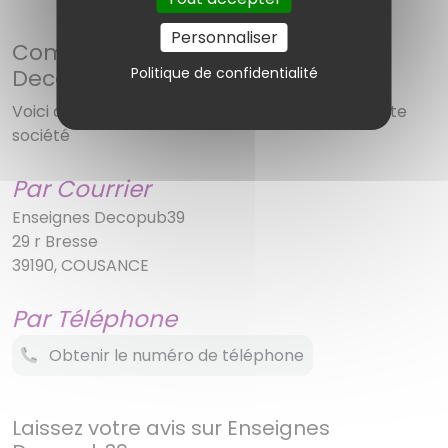
Personnaliser
Comment contacter Enseignes
Decopub39 ?
Politique de confidentialité
Voici diverses solutions pour réussir à joindre cette
société
Par Courrier
Enseignes Decopub39
29 r Bresse
39190, COUSANCE
Par Téléphone
Obtenir le numéro de téléphone
Laissez votre avis sur Enseignes