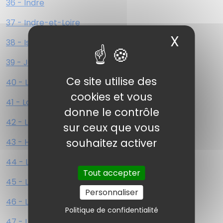
36 - Indre
37 - Indre-et-Loire
X
Masqu
38 - Isère
39 - Jura
Ce site utilise des
40 - Landes
cookies et vous
41 - Loir-et-Cher
donne le contrôle
42 - Loire
sur ceux que vous
souhaitez activer
43 - Haute-Loire
44 - Loire-Atlantique
Tout accepter
45 - Loiret
Personnaliser
46 - Lot
Politique de confidentialité
47 - Lot-et-Garonne